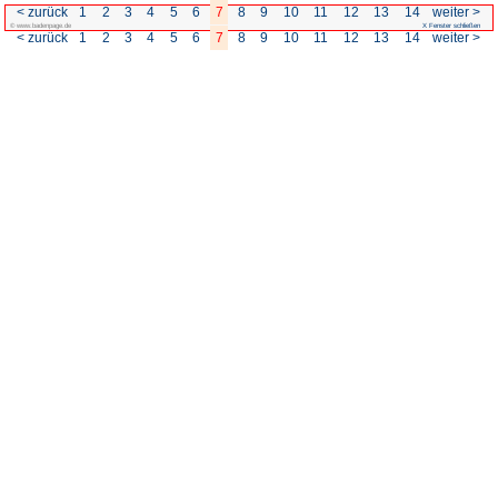
< zurück
1
2
3
4
5
6
7
© www.badenpage.de
< zurück
1
2
3
4
5
6
7