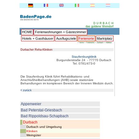
HOME
Ferienwohnungen + 
Hotels + Gasthäuser
Ausflu
Durbacher Reha-Kliniken
Burgun