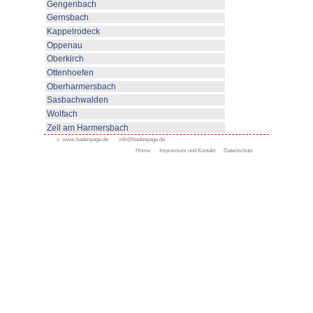
Die Staufenburg Klinik führt Reh
Anschlußheilbehandlungen (AHB
Behandlungen im komplexen Ber
< zurück
Appenweier
Bad Peterstal-Griesbach
Bad Rippoldsau-Schapbac
Durbach
Durbach und Umgebung
Kliniken