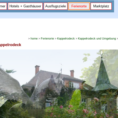
mer
Hotels + Gasthäuser
Ausflugsziele
Ferienorte
Marktplatz
>
home
>
Ferienorte
>
Kappelrodeck
>
Kappelrodeck und Umgebung
appelrodeck