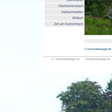
Ottenhoefen
Oberharmersbach
Sasbachwalden
Wolfach
Zell am Harmersbach
© www.badenpage.de
©
www.badenpage.de
info@badenpage.de