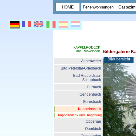
HOME
Ferienwohnungen + Gästezim
KAPPELRODECK
Bildergalerie K
das Rotweindorf
Bildübersicht
Appenweier
Bad Peterstal-Griesbach
Bad Rippoldsau-
Schapbach
Durbach
Gengenbach
Gernsbach
Kappelrodeck
Kappelrodeck und Umgebung
Oppenau
Oberkirch