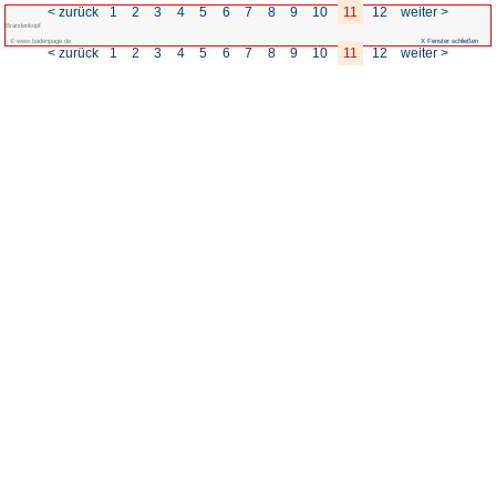
< zurück
1
2
3
4
5
6
Brandenkopf
© www.badenpage.de
< zurück
1
2
3
4
5
6