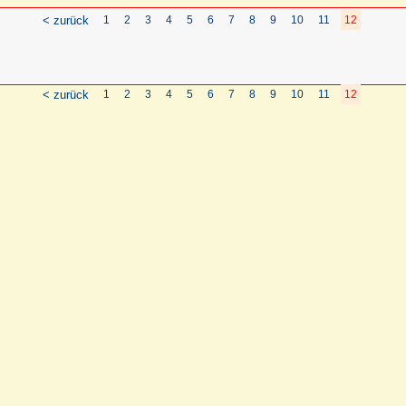
< zurück
1
2
3
4
5
6
7
8
9
10
11
12
< zurück
1
2
3
4
5
6
7
8
9
10
11
12