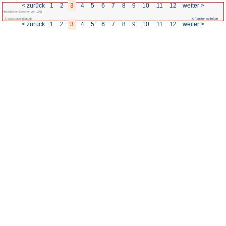
< zurück
1
2
3
4
5
6
Historischer Speicher von 1761
© www.badenpage.de
< zurück
1
2
3
4
5
6