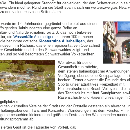
ße. Ein ideal gelegener Standort für denjenigen, der den Schwarzwald in sei
erwandern möchte. Rund um die Stadt spannt sich ein weitverzweigtes Netz v
 den vielen reizvollen Seitentälern.
wurde im 12. Jahrhundert gegründet und bietet aus dieser
ffolgenden Jahrhunderten eine ganze Reihe an
tur- und Naturdenkmälern. So z.B. das noch teilweise
ttor, die
Wasserfälle Allerheiligen
mit ihren 100 m hohen
 die berühmte gotische
Klosterruine Allerheiligen
, das
museum im Rathaus, das einen repräsentativen Querschnitt
er Geschichte und die des Schwarzwaldes zeigt, und
ebten und so viel beachteten Schwarzwälder Volkstrachten.
Wer etwas für seine
Gesundheit tun möchte,
dem stehen balneologischer Anwendungen
Verfügung, ebenso eine Kneippanlage mit 
becken. Ferner erwartet die Freunde des a
Sports unser attraktives Freizeitbad mit
Riesenrutsche und Beach-Volleyball, die T
des Tennisclubs mit fünf Sandplätzen sowi
Rasenschach- und Rasenmühleanlage im S
golfplatzes.
guten kulturellen Vereine der Stadt und der Ortsteile gestalten ein abwechslu
haltungsabenden, Tanz und Konzerten. Wanderungen mit dem Förster, Film-
 gerne besuchten kleineren und größeren Feste an den Wochenenden runden 
haltungsprogramm ab.
sierten Gast ist die Tatsache von Vorteil, daß