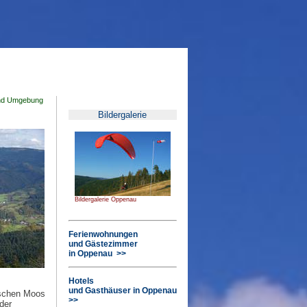
nd Umgebung
Bildergalerie
Bildergalerie Oppenau
Ferienwohnungen
und Gästezimmer
in Oppenau >>
Hotels
und Gasthäuser in Oppenau
ischen Moos
>>
der