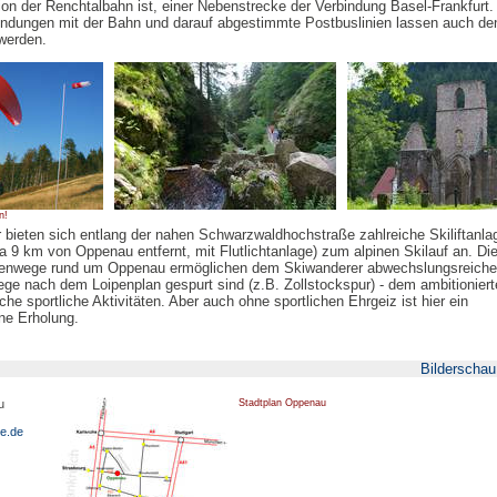
n der Renchtalbahn ist, einer Nebenstrecke der Verbindung Basel-Frankfurt.
indungen mit der Bahn und darauf abgestimmte Postbuslinien lassen auch de
werden.
n!
 bieten sich entlang der nahen Schwarzwaldhochstraße zahlreiche Skiliftanla
 ca 9 km von Oppenau entfernt, mit Flutlichtanlage) zum alpinen Skilauf an. Di
enwege rund um Oppenau ermöglichen dem Skiwanderer abwechslungsreiche
ege nach dem Loipenplan gespurt sind (z.B. Zollstockspur) - dem ambitionier
che sportliche Aktivitäten. Aber auch ohne sportlichen Ehrgeiz ist hier ein
ine Erholung.
Bilderscha
u
Stadtplan Oppenau
e.de