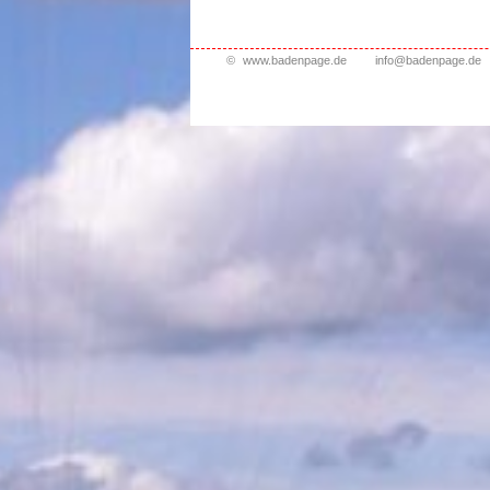
©
www.badenpage.de
info@badenpage.de