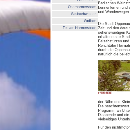
Ottenhoefen
Badischen Weinstra
Oberharmersbach
kennenlernen und 
und Wanderwegen zu
Sasbachwalden
Wolfach
Die Stadt Oppenau 
Zell am Harmersbach
Zeit und den darau
sehenswürdigen Kul
erhaltene alte Stad
Felsabstürzen und
Renchtäler Heimat
durch die Oppenau
natürlich die beli
Freizeitbad
der Nähe des Klein
Die beachtenswert 
Programm an Unter
Diaabende und die
vielseitiges Unter
Für den nichtmotori