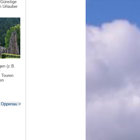
 Günstige
n Urlauber
gen (z.B.
e
 Touren
ten
u Oppenau >