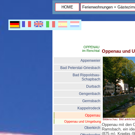
HOME
Ferienwohnungen + Gästezim
OPPENAU
Oppenau und 
im Renchtal
Appenweier
Bad Peterstal-Griesbach
Bad Rippoldsau-
Schapbach
Durbach
Gengenbach
Gernsbach
Kappelrodeck
Oppenau
Bilderschau: Bild anklicke
Oppenau und Umgebung
Oppenau mit den Or
Oberkirch
Ramsbach, ein idea
(875 m), Kniebis (