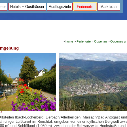
mer
Hotels + Gasthäuser
Ausflugsziele
Ferienorte
Marktplatz
>
home
>
Ferienorte
>
Oppenau
>
Oppenau u
Umgebung
n!
tsteilen Ibach-Löcherberg, Lierbach/Allerheiligen, Maisach/Bad Antogast und
l ruhiger Luftkurort im Renchtal, umgeben von einer idyllischen Bergwelt zw
980 m) und Schliffkopf (1.050 m), zwischen der Schwarzwald-Hochstraße und 