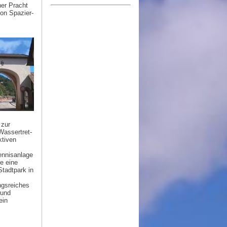
ner Pracht
on Spazier-
 zur
Wassertret-
ktiven
ennisanlage
e eine
tadtpark in
ngsreiches
 und
ein