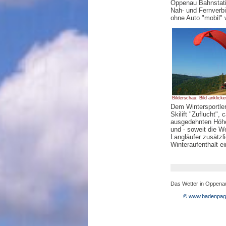
Oppenau Bahnstatio
Nah- und Fernverb
ohne Auto "mobil" 
Bilderschau: Bild anklicke
Dem Wintersportler
Skilift "Zuflucht",
ausgedehnten Höh
und - soweit die W
Langläufer zusätzli
Winteraufenthalt e
Das Wetter in Oppena
© www.badenpag