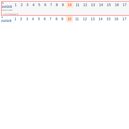
<
1
2
3
4
5
6
7
8
zurück
Sasbachwalden
© www.badenpage.de
<
1
2
3
4
5
6
7
8
zurück