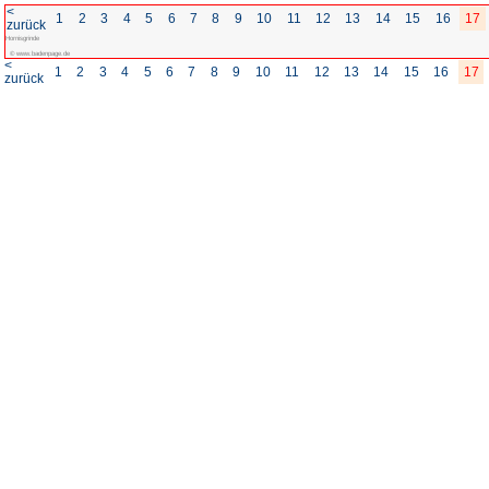
<
1
2
3
4
5
6
7
8
zurück
Hornisgrinde
© www.badenpage.de
<
1
2
3
4
5
6
7
8
zurück