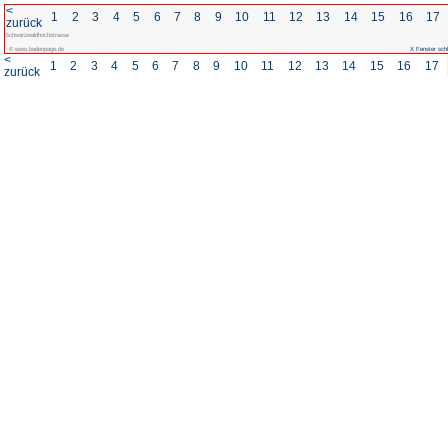
<
1
2
3
4
5
6
7
8
zurück
Schwarzwaldhochstrasse
© www.badenpage.de
<
1
2
3
4
5
6
7
8
zurück