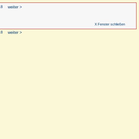
18
weiter >
X Fenster schließen
18
weiter >