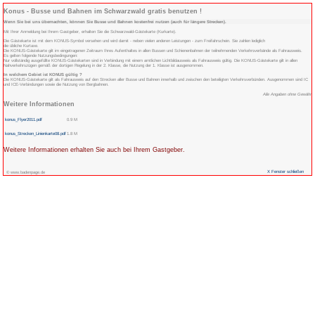
Konus - Busse und Bahnen im Schwarzwald gr
Wenn Sie bei uns übernachten, können Sie Busse und Bahnen kostenfrei
Mit Ihrer Anmeldung bei Ihrem Gastgeber, erhalten Sie die Schwarzwald-Gästekar
Die Gästekarte ist mit dem KONUS-Symbol versehen und wird damit - neben vielen
die übliche Kurtaxe.
Die KONUS-Gästekarte gilt im eingetragenen Zeitraum Ihres Aufenthaltes in all
Es gelten folgende Nutzungsbedingungen:
Nur vollständig ausgefüllte KONUS-Gästekarten sind in Verbindung mit einem amtli
Nahverkehrszügen gemäß der dortigen Regelung in der 2. Klasse, die Nutzung de
In welchem Gebiet ist KONUS gültig ?
Die KONUS-Gästekarte gilt als Fahrausweis auf den Strecken aller Busse und B
und ICE-Verbindungen sowie die Nutzung von Bergbahnen.
Weitere Informationen
konus_Flyer2011.pdf
0.9 M
konus_Strecken_Linienkarte08.pdf
1.8 M
Weitere Informationen erhalten Sie auch bei Ihre