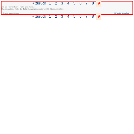
< zurück
1
2
3
Zell am Harmersbach:
Hahn und Henne
Das bekannteste Motiv der
Zeller Keramik
(es wurde vor 100 Jahren entworfen)
© www.badenpage.de
< zurück
1
2
3