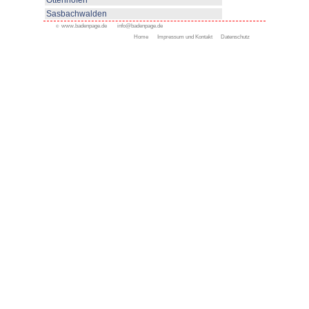
Appenweier
Bad Peterstal-Griesbach
Bad Rippoldsau-Schapbac
Bühl
Gengenbach
Haslach
Kappelrodeck
Oppenau