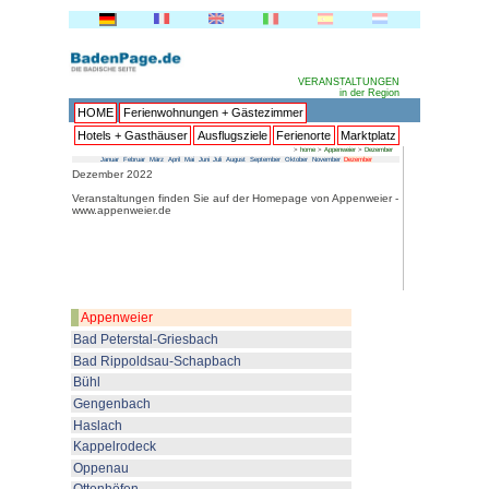
HOME
Ferienwohnungen + 
Hotels + Gasthäuser
Ausflu
Januar
Februar
März
April
Mai
Juni
Juli
Au
Dezember 2022
Veranstaltungen finden Sie au
www.appenweier.de