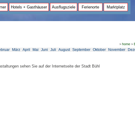
mer
Hotels + Gasthäuser
Ausflugsziele
Ferienorte
Marktplatz
>
home
>
ebruar
März
April
Mai
Juni
Juli
August
September
Oktober
November
Dez
nstaltungen sehen Sie auf der Internetseite der Stadt Bühl