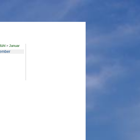
Bühl
>
Januar
ember