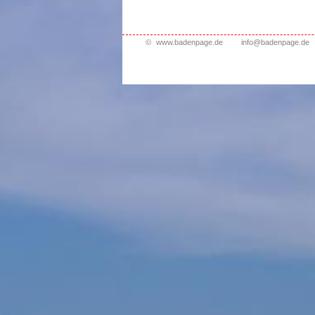
©
www.badenpage.de
info@badenpage.de