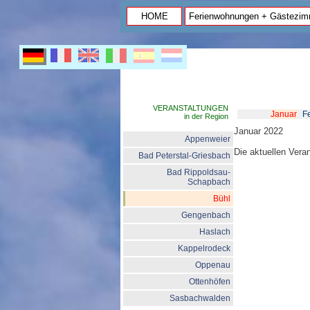
HOME
Ferienwohnungen + Gästezim
VERANSTALTUNGEN
Januar
F
in der Region
Januar 2022
Appenweier
Die aktuellen Vera
Bad Peterstal-Griesbach
Bad Rippoldsau-
Schapbach
Bühl
Gengenbach
Haslach
Kappelrodeck
Oppenau
Ottenhöfen
Sasbachwalden