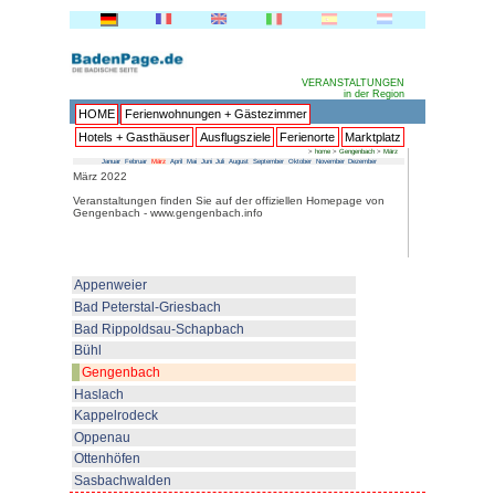
HOME
Ferienwohnungen + 
Hotels + Gasthäuser
Ausflu
Januar
Februar
März
April
Mai
Juni
Juli
Au
März 2022
Veranstaltungen finden Sie auf 
Gengenbach - www.gengenbach