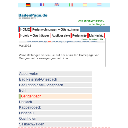
HOME
Ferienwohnungen + 
Hotels + Gasthäuser
Ausflu
Januar
Februar
März
April
Mai
Juni
Juli
Au
Mai 2022
Veranstaltungen finden Sie auf 
Gengenbach - www.gengenbach