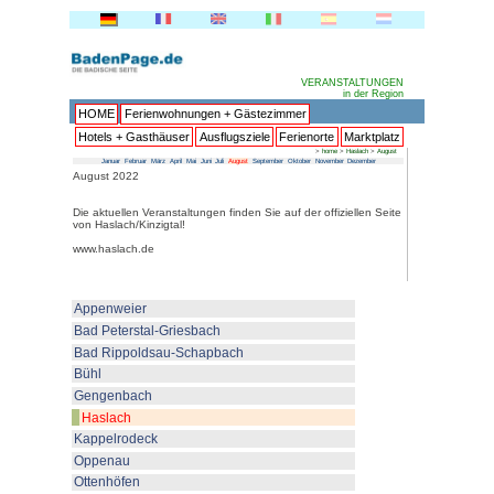
HOME
Ferienwohnungen + 
Hotels + Gasthäuser
Ausflu
Januar
Februar
März
April
Mai
Juni
Juli
Au
August 2022
Die aktuellen Veranstaltungen fin
von Haslach/Kinzigtal!