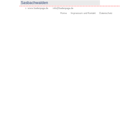
www.haslach.de
Appenweier
Bad Peterstal-Griesbach
Bad Rippoldsau-Schapbac
Bühl
Gengenbach
Haslach
Kappelrodeck
Oppenau