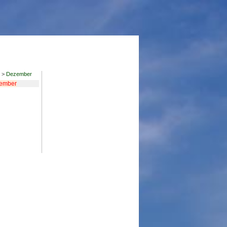
>
Dezember
ember