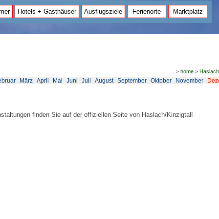
mer
Hotels + Gasthäuser
Ausflugsziele
Ferienorte
Marktplatz
>
home
>
Haslach
ebruar
März
April
Mai
Juni
Juli
August
September
Oktober
November
Dez
staltungen finden Sie auf der offiziellen Seite von Haslach/Kinzigtal!