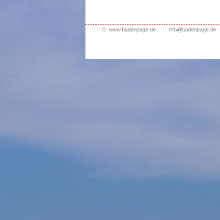
©
www.badenpage.de
info@badenpage.de