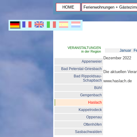
HOME
Ferienwohnungen + Gästezim
VERANSTALTUNGEN
Januar
F
in der Region
Dezember 2022
Appenweier
Bad Peterstal-Griesbach
Die aktuellen Veran
Bad Rippoldsau-
Schapbach
www.haslach.de
Bühl
Gengenbach
Haslach
Kappelrodeck
Oppenau
Ottenhöfen
Sasbachwalden