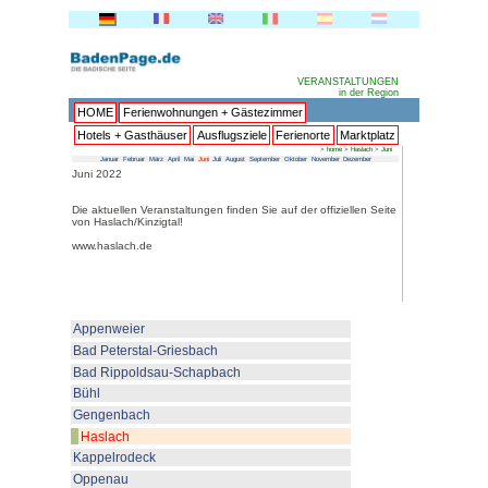
HOME
Ferienwohnungen + 
Hotels + Gasthäuser
Ausflu
Januar
Februar
März
April
Mai
Juni
Juli
Au
Juni 2022
Die aktuellen Veranstaltungen fin
von Haslach/Kinzigtal!