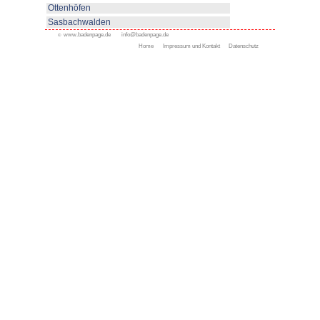
www.haslach.de
Appenweier
Bad Peterstal-Griesbach
Bad Rippoldsau-Schapbac
Bühl
Gengenbach
Haslach
Kappelrodeck