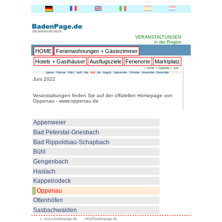
HOME
Ferienwohnungen + 
Hotels + Gasthäuser
Ausflu
Januar
Februar
März
April
Mai
Juni
Juli
Au
Juni 2022
Veranstaltungen finden Sie auf 
Oppenau - www.oppenau.de