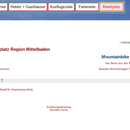
mer
Hotels + Gasthäuser
Ausflugsziele
Ferienorte
Marktplatz
>
home
tplatz Region Mittelbaden
Mountainbike K
das Beste aus den 
Renchen
Maurath-Versicherungen 
 T
MediClin Staufenburg Klinik
Ernährungsberatung
Veronika Fuchs