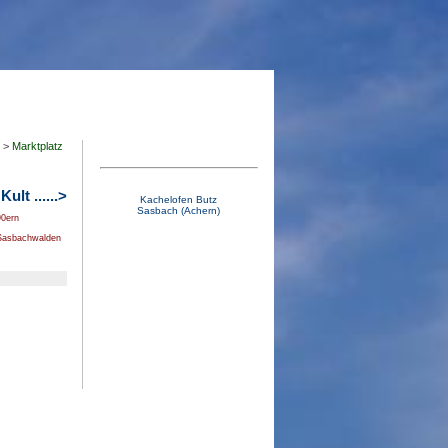
>
Marktplatz
ult ......>
Kachelofen Butz
Sasbach (Achern)
90ern
Sasbachwalden