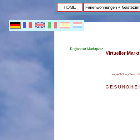
HOME
Ferienwohnungen + Gästezim
Regionaler Marktplatz
Virtueller Mark
Yoga-QiGong-Tanz - 
G E S U N D H E I