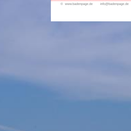
©
www.badenpage.de
info@badenpage.de