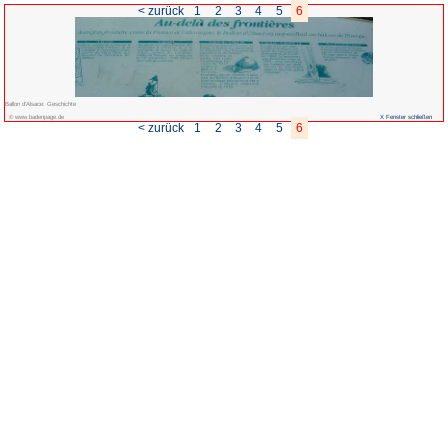
< zurück
1
Ballon d'Alsace: Geschichte
© www.badenpage.de
< zurück
1