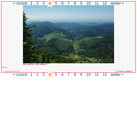
< zurück
1
2
3
4
5
6
Bild vergrößern: Bild anklicken!