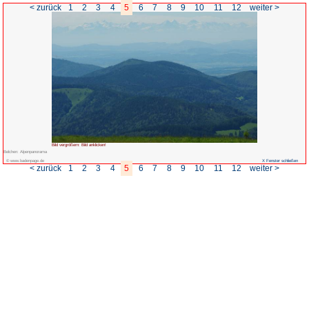
< zurück
1
2
3
4
5
6
Bild vergrößern: Bild anklicken!