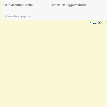
Links:
Jesuitenkirche
Rechts:
Heiliggeistkirche
© www.badenpage.de
< zurück