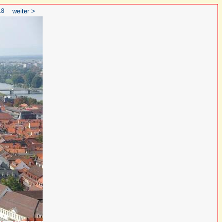
18
weiter >