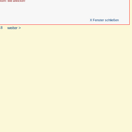
ößern: Bild anklicken!
X Fenster schließen
18
weiter >