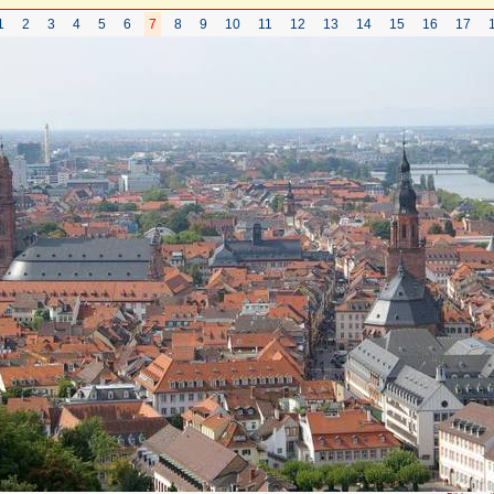
1
2
3
4
5
6
7
8
9
10
11
12
13
14
15
16
17