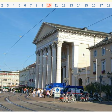
2
3
4
5
6
7
8
9
10
11
12
13
14
15
16
17
18