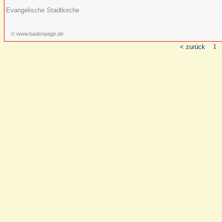
Evangelische Stadtkirche
© www.badenpage.de
< zurück
1