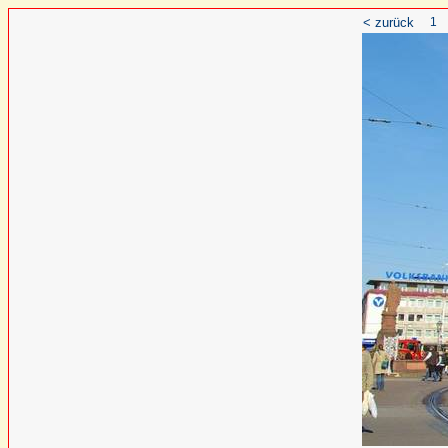
< zurück
1