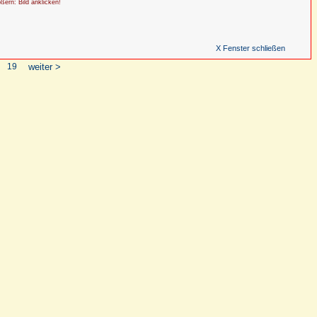
ößern: Bild anklicken!
X Fenster schließen
19
weiter >