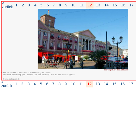
<
1
2
3
4
5
6
7
8
zurück