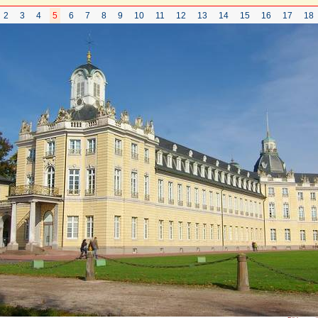
2
3
4
5
6
7
8
9
10
11
12
13
14
15
16
17
18