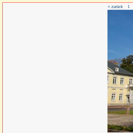
< zurück
1