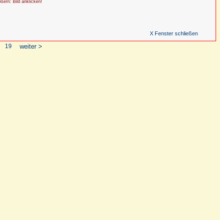
ößern: Bild anklicken!
X Fenster schließen
19
weiter >