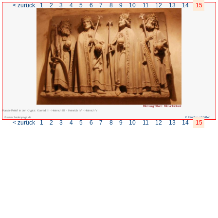
< zurück
1
2
3
4
5
6
7