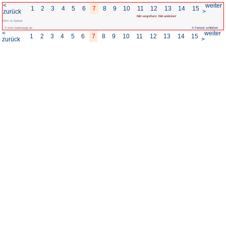
<
1
2
3
4
5
6
7
8
zurück
Dom zu Speyer
© www.badenpage.de
<
1
2
3
4
5
6
7
8
zurück