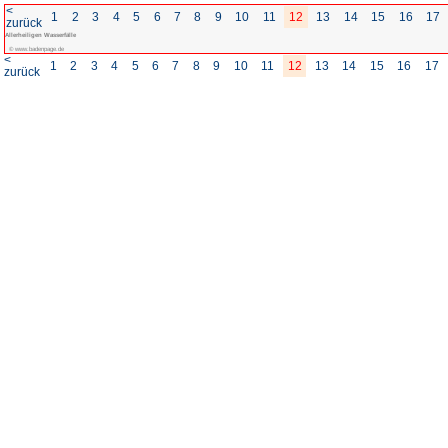
<
1
2
3
4
5
6
7
8
zurück
Allerheiligen Wasserfälle
© www.badenpage.de
<
1
2
3
4
5
6
7
8
zurück