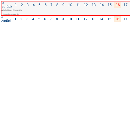
<
1
2
3
4
5
6
7
8
zurück
Allerheiligen Wasserfälle
© www.badenpage.de
<
1
2
3
4
5
6
7
8
zurück