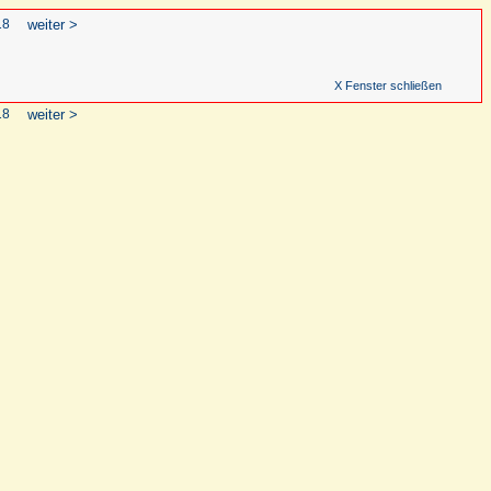
18
weiter >
X Fenster schließen
18
weiter >