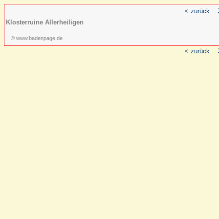
< zurück
Klosterruine Allerheiligen
© www.badenpage.de
< zurück