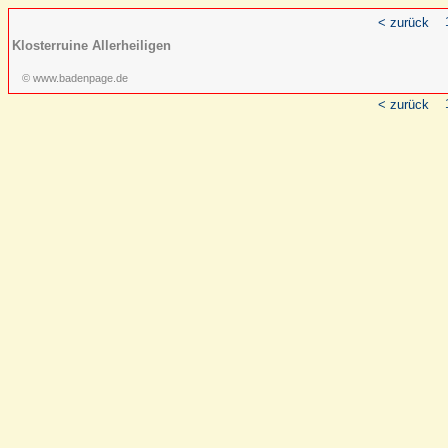
< zurück
Klosterruine Allerheiligen
© www.badenpage.de
< zurück