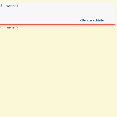
18
weiter >
X Fenster schließen
18
weiter >