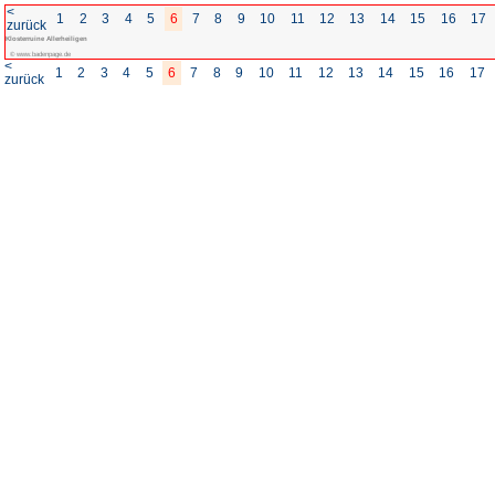
<
1
2
3
4
5
6
7
8
zurück
Klosterruine Allerheiligen
© www.badenpage.de
<
1
2
3
4
5
6
7
8
zurück