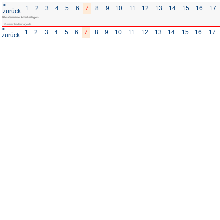
<
1
2
3
4
5
6
7
8
zurück
Klosterruine Allerheiligen
© www.badenpage.de
<
1
2
3
4
5
6
7
8
zurück