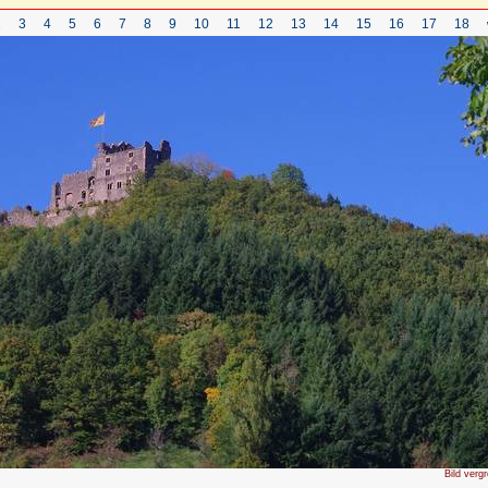
2
3
4
5
6
7
8
9
10
11
12
13
14
15
16
17
18
Bild verg