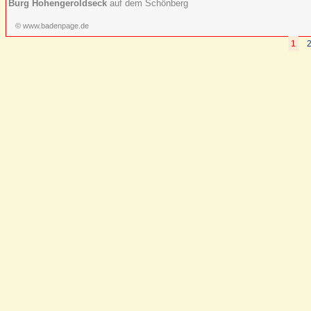
Burg Hohengeroldseck
auf dem Schönberg
© www.badenpage.de
1