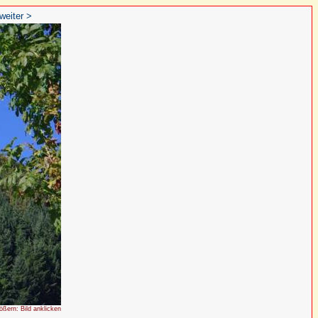
weiter >
rößern: Bild anklicken