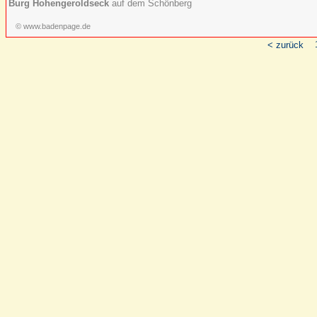
Burg Hohengeroldseck
auf dem Schönberg
© www.badenpage.de
< zurück