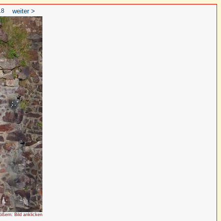
18
weiter >
rößern: Bild anklicken