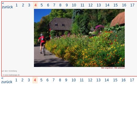
<
1
2
3
4
5
6
7
8
zurück