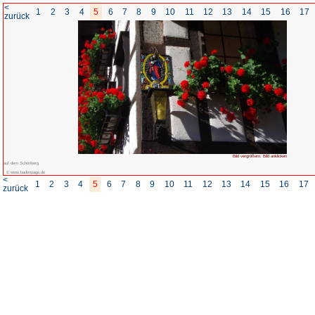
<
1
2
3
4
5
6
7
8
zurück