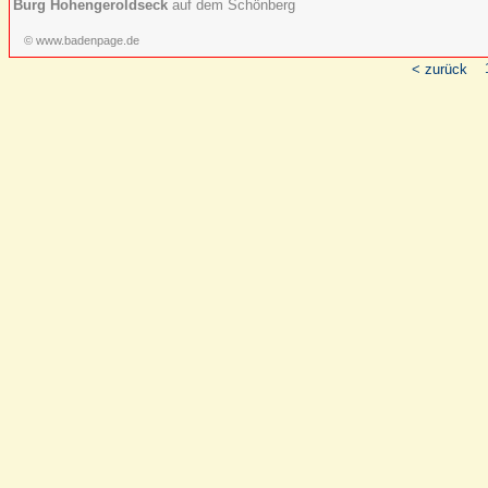
Burg Hohengeroldseck
auf dem Schönberg
© www.badenpage.de
< zurück