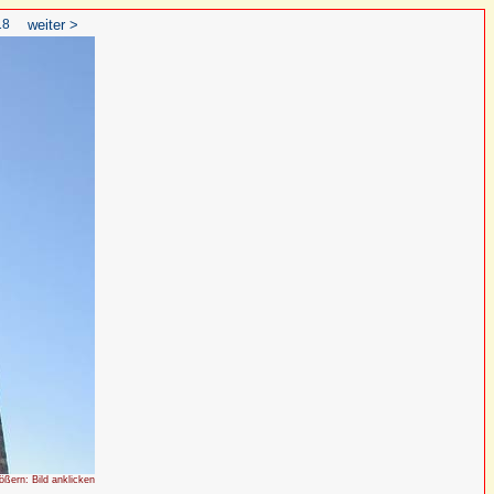
18
weiter >
rößern: Bild anklicken