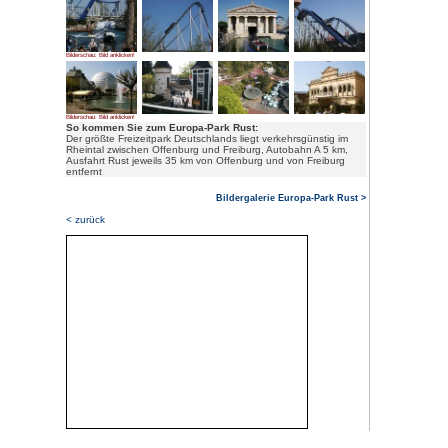
Wildwasserbahn, Eisrevue und Va
mehr.
Der Park ist nach Themenbereich
griechischen Dorf ist die Pose
Bootsfahrt und Achterbahn), Spa
Abenteuerhaus für Kinder, das 
russischen Themenbereich gibt e
Shuttle".
Wahrzeichen des französischen 
Silberkugel mit der Achterbahn "
ein 4d-Kino "Magic Cinema".
Im deutschen Bereich liegt Schl
Wasserburg aus dem Jahr 1442,
ist ein Restaurant. Zum portug
die Wasserachterbahn Atlantica. 
Themenbereich "Island" mit der
Holzachterbahn "Wodan-Timburc