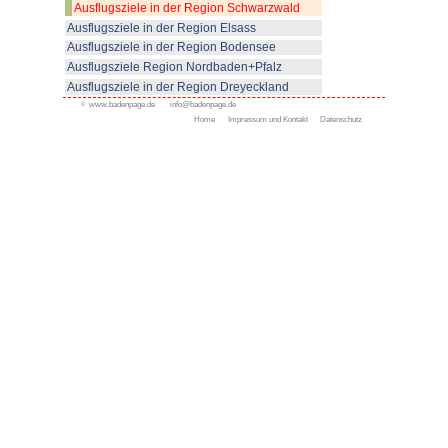
Achterbahn "Blue Fire".
Bilderschau: Bild anklicken!
Bilderschau: Bild anklicken!
So kommen Sie zum Europa-Pa
Der größte Freizeitpark Deutschl
Rheintal zwischen Offenburg un
Ausfahrt Rust jeweils 35 km von
entfernt