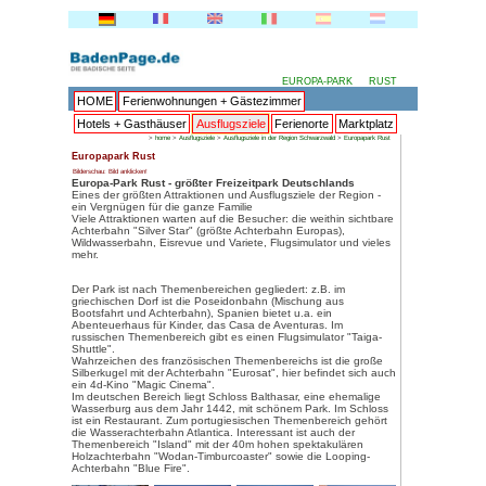
HOME
Ferienwohnungen + 
Hotels + Gasthäuser
Ausflu
>
home
>
Ausflugsziele
>
Aus
Europapark Rust
Bilderschau: Bild anklicken!
Europa-Park Rust - größter Fr
Eines der größten Attraktionen 
ein Vergnügen für die ganze Fam
Viele Attraktionen warten auf di
Achterbahn "Silver Star" (größt