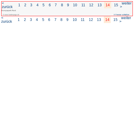
<
1
2
3
4
5
6
7
8
zurück
Europapark Rust
© www.badenpage.de
<
1
2
3
4
5
6
7
8
zurück