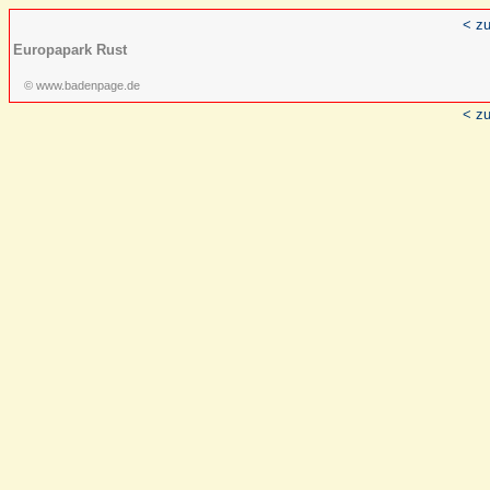
< zu
Europapark Rust
© www.badenpage.de
< zu