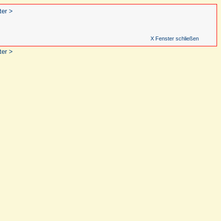
ter >
X Fenster schließen
ter >