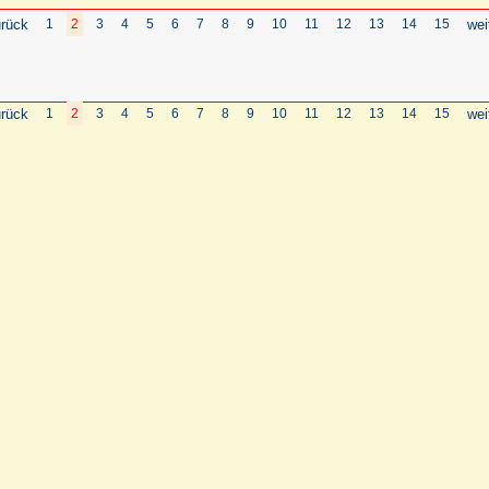
rück
1
2
3
4
5
6
7
8
9
10
11
12
13
14
15
wei
rück
1
2
3
4
5
6
7
8
9
10
11
12
13
14
15
wei