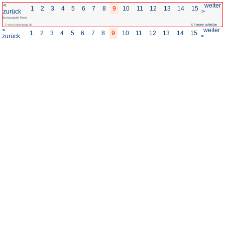
<
1
2
3
4
5
6
7
8
zurück
Europapark Rust
© www.badenpage.de
<
1
2
3
4
5
6
7
8
zurück