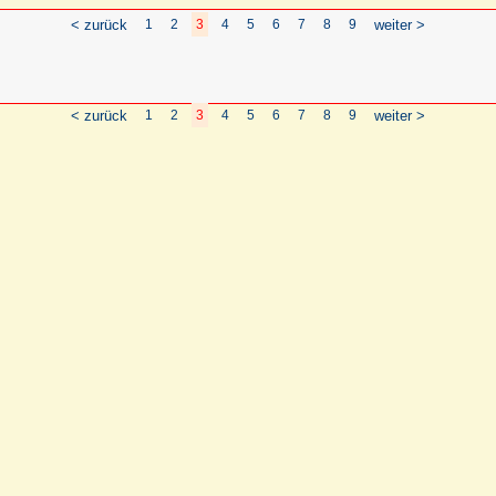
< zurück
1
2
3
4
5
6
7
8
9
weiter >
< zurück
1
2
3
4
5
6
7
8
9
weiter >