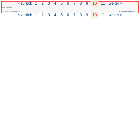
< zurück
1
2
3
4
5
Mummelsee
© www.badenpage.de
< zurück
1
2
3
4
5