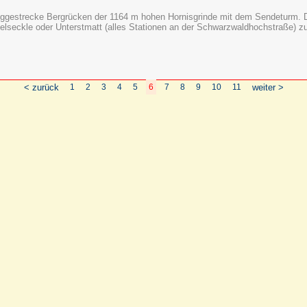
nggestrecke Bergrücken der 1164 m hohen Hornisgrinde mit dem Sendeturm. D
seckle oder Unterstmatt (alles Stationen an der Schwarzwaldhochstraße) zu
< zurück
1
2
3
4
5
6
7
8
9
10
11
weiter >