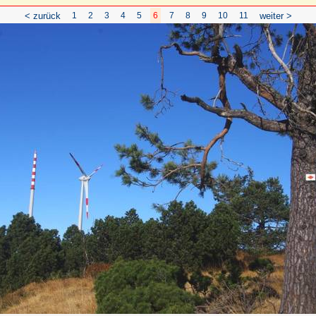
< zurück
1
2
3
4
5
6
7
8
9
10
11
weiter >