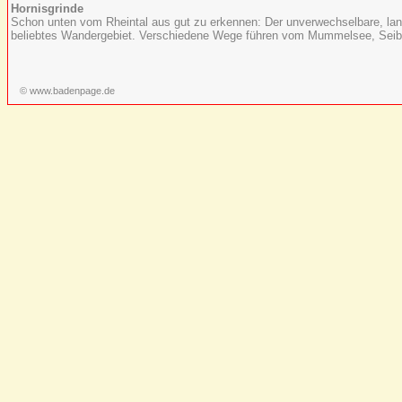
Hornisgrinde
Schon unten vom Rheintal aus gut zu erkennen: Der unverwechselbare, la
beliebtes Wandergebiet. Verschiedene Wege führen vom Mummelsee, Seibel
© www.badenpage.de