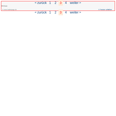
< zurück
1
Wildsee
© www.badenpage.de
< zurück
1